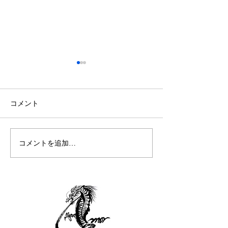
更新情報をチェック
ホームページを
した。
2023年12月よりホームペー
ジ始動
ご覧いただきあり
コメント
います。 こちら
ル工業のトピック
プしていきます。
コメントを追加…